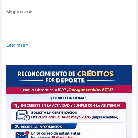
Me gusta esto:
Ejercicio
Leer más »
en
exámenes
en
junio
–
Campus
de
Soria