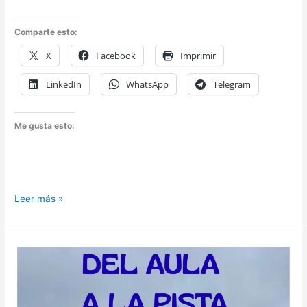
Comparte esto:
X
Facebook
Imprimir
LinkedIn
WhatsApp
Telegram
Me gusta esto:
Solicitud
Leer más »
extraordinaria
de
certificación
deportiva
para
ECTS