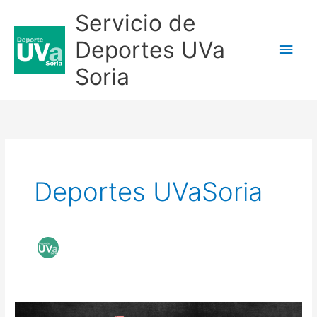
Ir
Servicio de
al
Deportes UVa
Men
contenido
Soria
princ
Deportes UVaSoria