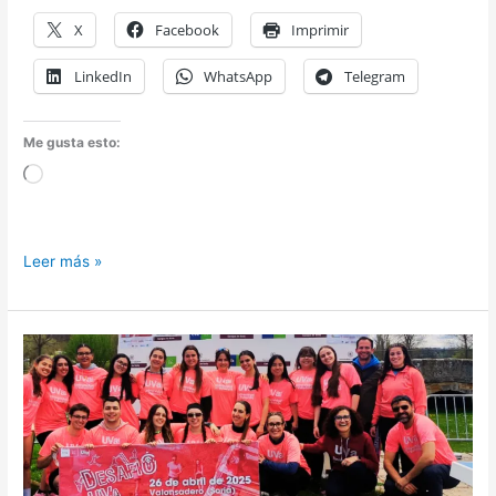
X
Facebook
Imprimir
LinkedIn
WhatsApp
Telegram
Me gusta esto:
Cargando...
Apertura
Leer más »
de
inscripciones
para
el
Desafío
UVa
2026