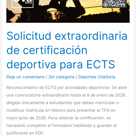
Solicitud extraordinaria
de certificación
deportiva para ECTS
Deja un comentario
/
Sin categoría
/
Deportes UVaSoria
Reconocimiento de ECTS por actividades deportivas: Se abre
una convocatoria extraordinaria hasta el 8 de enero de 2026,
dirigida únicamente a estudiantes que deban matricular o
modificar matrícula en febrero para presentar el TFG en
mayo-junio de 2026. Para obtener la certificación, es
necesario completar el formulario habilitado y guardar el
justificante en PDF.