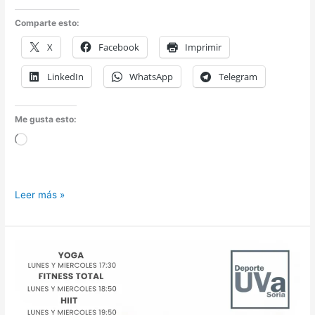
Comparte esto:
X
Facebook
Imprimir
LinkedIn
WhatsApp
Telegram
Me gusta esto:
Cargando...
Plan
Leer más »
de
Actividades
Físico-
Deportivas
–
2º