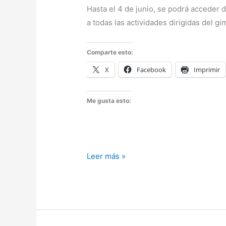
Hasta el 4 de junio, se podrá acceder 
a todas las actividades dirigidas del g
Comparte esto:
X
Facebook
Imprimir
Me gusta esto:
Ejercicio
Leer más »
en
exámenes
en
junio
–