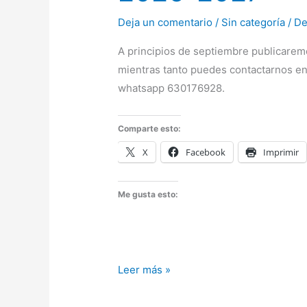
Deja un comentario
/
Sin categoría
/
De
A principios de septiembre publicarem
mientras tanto puedes contactarnos en
whatsapp 630176928.
Comparte esto:
X
Facebook
Imprimir
Me gusta esto:
Estamos
Leer más »
preparando
el