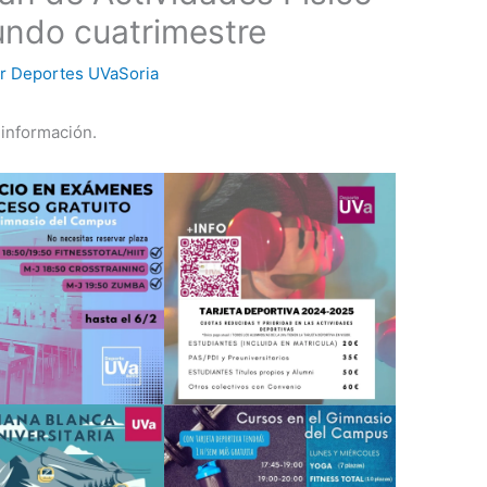
undo cuatrimestre
or
Deportes UVaSoria
información.