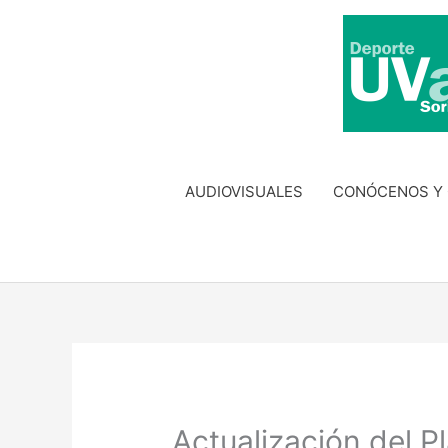
Ir
al
contenido
AUDIOVISUALES
CONÓCENOS Y
Actualización del P