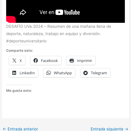
DESAFÍO UVa 2024 – Resumen de una mañana llena de
deporte, naturaleza, trabajo en equipo y diversión.
#deporteuniversitario
Comparte esto:
X
Facebook
Imprimir
LinkedIn
WhatsApp
Telegram
Me gusta esto:
←
Entrada anterior
Entrada siguiente
→