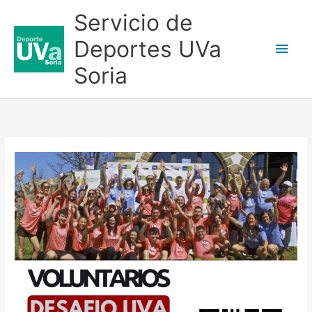
Ir
Servicio de
al
Deportes UVa
Men
contenido
Soria
princ