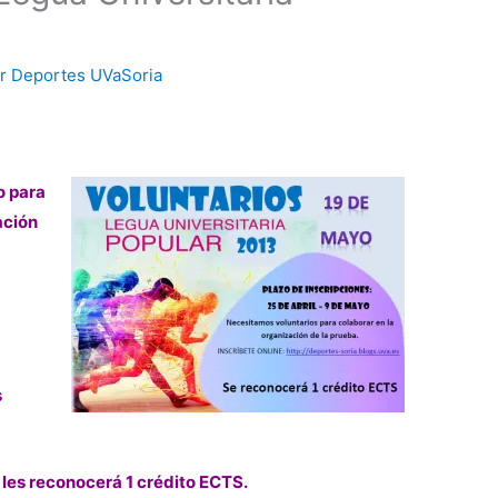
or
Deportes UVaSoria
o para
ación
s
les reconocerá 1 crédito ECTS.